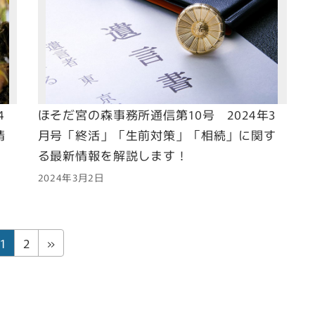
4
ほそだ宮の森事務所通信第10号 2024年3
情
月号「終活」「生前対策」「相続」に関す
る最新情報を解説します！
2024年3月2日
固
固
1
2
»
定
定
ペ
ペ
ー
ー
ジ
ジ