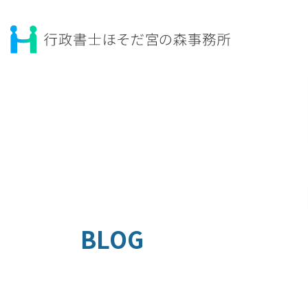
コ
ナ
ン
ビ
テ
ゲ
ン
ー
ツ
シ
へ
ョ
ス
ン
キ
に
ッ
移
プ
動
BLOG