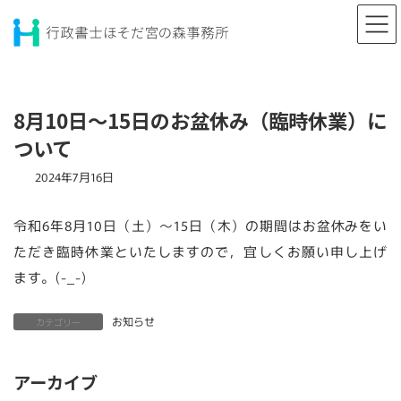
コ
ナ
ン
ビ
テ
ゲ
ン
ー
ツ
シ
へ
ョ
8月10日～15日のお盆休み（臨時休業）に
ス
ン
キ
に
ついて
ッ
移
プ
動
2024年7月16日
令和6年8月10日（土）～15日（木）の期間はお盆休みをい
ただき臨時休業といたしますので，宜しくお願い申し上げ
ます。(-_-)
お知らせ
カテゴリー
アーカイブ