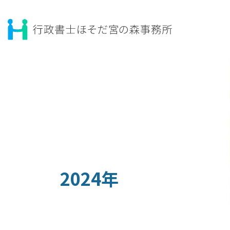
コ
ナ
ン
ビ
テ
ゲ
ン
ー
ツ
シ
へ
ョ
ス
ン
キ
に
ッ
移
プ
動
2024年