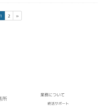
固
固
1
2
»
定
定
ペ
ペ
ー
ー
ジ
ジ
業務について
終活サポート