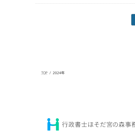
投
稿
の
ペ
TOP
2024年
ー
ジ
送