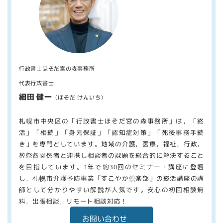
行政書士ほそだ宮の森事務所
代表行政書士
細田 健一
（ほそだ けんいち）
札幌市中央区の「行政書士ほそだ宮の森事務所」は，「終
活」「相続」「身元保証」「認知症対策」「死後事務手続
き」を専門としています。地域の介護，医療，福祉，行政，
葬祭各関係者と連携し相談者の課題を総合的に解決すること
を目指しています。1年で約30回のセミナー・講座に登壇
し，札幌市介護予防事業「すこやか倶楽部」の終活講座の講
師として分かりやすい解説が人気です。安心の初回相談無
料，出張相談，リモート相談対応！
お問い合わせ