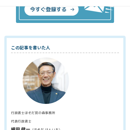
この記事を書いた人
行政書士ほそだ宮の森事務所
代表行政書士
細田 健一
（ほそだ けんいち）