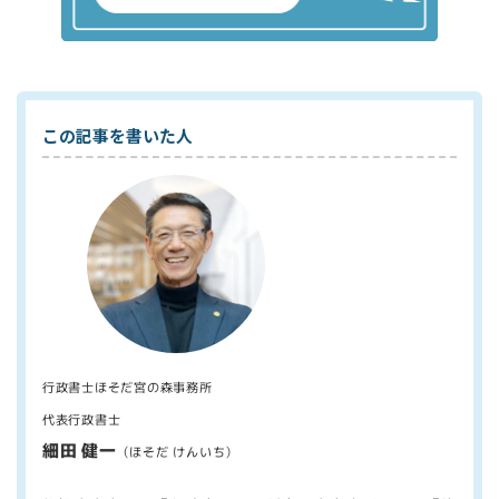
この記事を書いた人
行政書士ほそだ宮の森事務所
代表行政書士
細田 健一
（ほそだ けんいち）