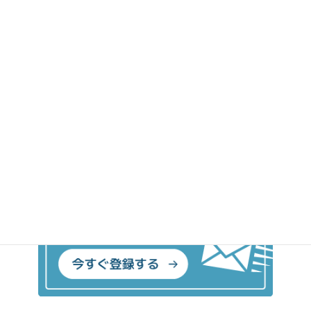
人材センター登録，アルバイト，フリーランスetc,－を洞
察してみましょう！「自己決定感」を大切にしましょう
ね！
01 ライフシフト
BLOGカテゴリー