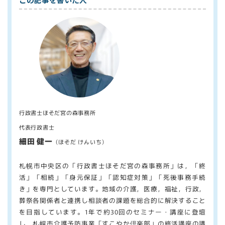
行政書士ほそだ宮の森事務所
代表行政書士
細田 健一
（ほそだ けんいち）
札幌市中央区の「行政書士ほそだ宮の森事務所」は，「終
活」「相続」「身元保証」「認知症対策」「死後事務手続
き」を専門としています。地域の介護，医療，福祉，行政，
葬祭各関係者と連携し相談者の課題を総合的に解決すること
を目指しています。1年で約30回のセミナー・講座に登壇
し，札幌市介護予防事業「すこやか倶楽部」の終活講座の講