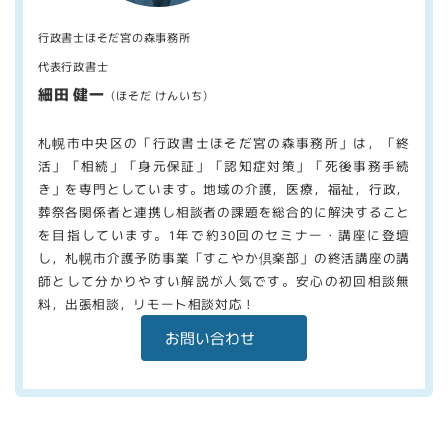
行政書士ほそだ宮の森事務所
代表行政書士
細田 健一
（ほそだ けんいち）
札幌市中央区の「行政書士ほそだ宮の森事務所」は，「終
活」「相続」「身元保証」「認知症対策」「死後事務手続
き」を専門としています。地域の介護，医療，福祉，行政，
葬祭各関係者と連携し相談者の課題を総合的に解決すること
を目指しています。1年で約30回のセミナー・講座に登壇
し，札幌市介護予防事業「すこやか倶楽部」の終活講座の講
師として分かりやすい解説が人気です。安心の初回相談無
料，出張相談，リモート相談対応！
お問い合わせ