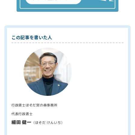
この記事を書いた人
行政書士ほそだ宮の森事務所
代表行政書士
細田 健一
（ほそだ けんいち）